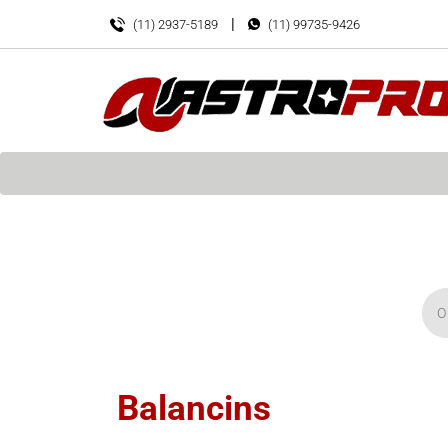
|
(11) 2937-5189
(11) 99735-9426
O q
Balancins